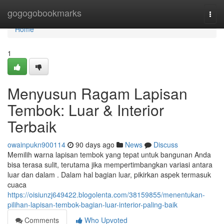
Home
gogogobookmarks
Togg
navi
Home
1
Menyusun Ragam Lapisan
Tembok: Luar & Interior
Terbaik
owainpukn900114
90 days ago
News
Discuss
Memilih warna lapisan tembok yang tepat untuk bangunan Anda
bisa terasa sulit, terutama jika mempertimbangkan variasi antara
luar dan dalam . Dalam hal bagian luar, pikirkan aspek termasuk
cuaca
https://oisiunzj649422.blogolenta.com/38159855/menentukan-
pilihan-lapisan-tembok-bagian-luar-interior-paling-baik
Comments
Who Upvoted