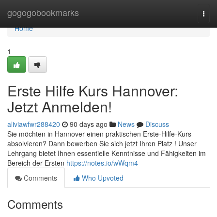
Home
gogogobookmarks
Togg
navi
Home
1
Erste Hilfe Kurs Hannover:
Jetzt Anmelden!
aliviawfwr288420
90 days ago
News
Discuss
Sie möchten in Hannover einen praktischen Erste-Hilfe-Kurs
absolvieren? Dann bewerben Sie sich jetzt Ihren Platz ! Unser
Lehrgang bietet Ihnen essentielle Kenntnisse und Fähigkeiten im
Bereich der Ersten
https://notes.io/wWqm4
Comments
Who Upvoted
Comments