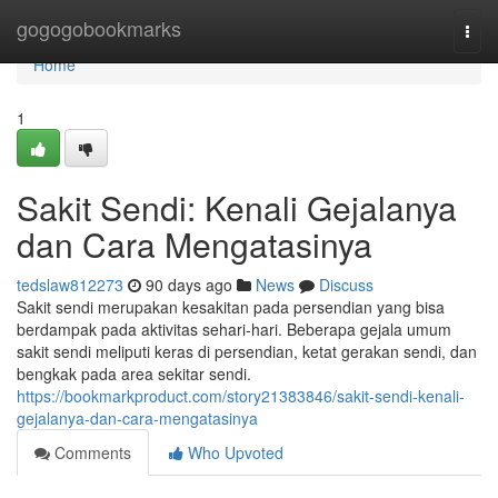
Home
gogogobookmarks
Togg
navi
Home
1
Sakit Sendi: Kenali Gejalanya
dan Cara Mengatasinya
tedslaw812273
90 days ago
News
Discuss
Sakit sendi merupakan kesakitan pada persendian yang bisa
berdampak pada aktivitas sehari-hari. Beberapa gejala umum
sakit sendi meliputi keras di persendian, ketat gerakan sendi, dan
bengkak pada area sekitar sendi.
https://bookmarkproduct.com/story21383846/sakit-sendi-kenali-
gejalanya-dan-cara-mengatasinya
Comments
Who Upvoted