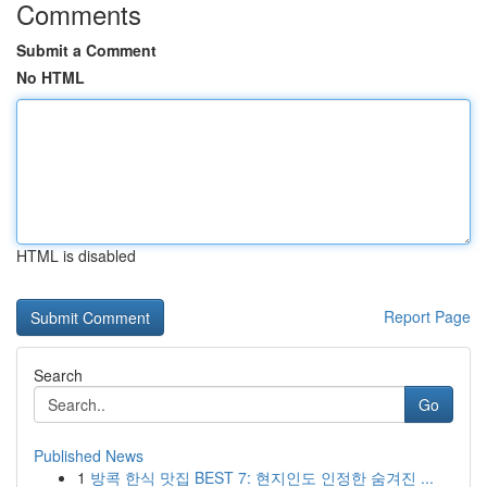
Comments
Submit a Comment
No HTML
HTML is disabled
Report Page
Search
Go
Published News
1
방콕 한식 맛집 BEST 7: 현지인도 인정한 숨겨진 ...