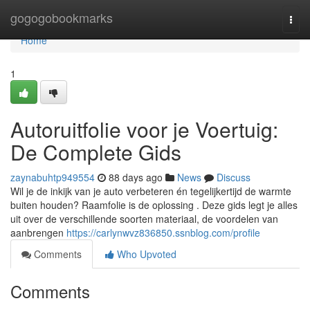
Home
gogogobookmarks
Togg
navi
Home
1
Autoruitfolie voor je Voertuig:
De Complete Gids
zaynabuhtp949554
88 days ago
News
Discuss
Wil je de inkijk van je auto verbeteren én tegelijkertijd de warmte
buiten houden? Raamfolie is de oplossing . Deze gids legt je alles
uit over de verschillende soorten materiaal, de voordelen van
aanbrengen
https://carlynwvz836850.ssnblog.com/profile
Comments
Who Upvoted
Comments