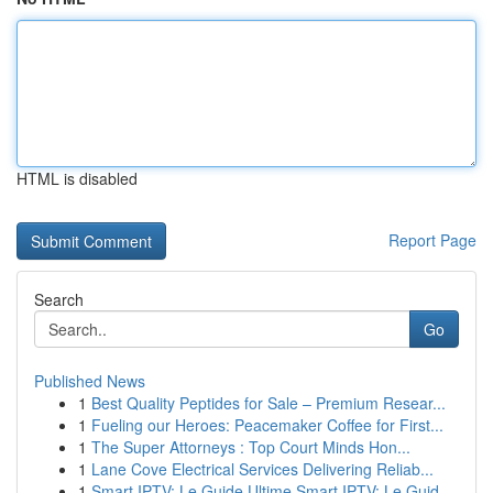
HTML is disabled
Report Page
Search
Go
Published News
1
Best Quality Peptides for Sale – Premium Resear...
1
Fueling our Heroes: Peacemaker Coffee for First...
1
The Super Attorneys : Top Court Minds Hon...
1
Lane Cove Electrical Services Delivering Reliab...
1
Smart IPTV: Le Guide Ultime Smart IPTV: Le Guid...