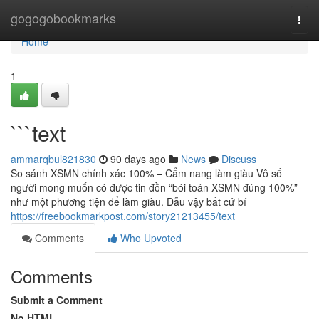
Home
gogogobookmarks
Togg
navi
Home
1
```text
ammarqbul821830
90 days ago
News
Discuss
So sánh XSMN chính xác 100% – Cẩm nang làm giàu Vô số
người mong muốn có được tin đồn “bói toán XSMN đúng 100%”
như một phương tiện để làm giàu. Dẫu vậy bất cứ bí
https://freebookmarkpost.com/story21213455/text
Comments
Who Upvoted
Comments
Submit a Comment
No HTML