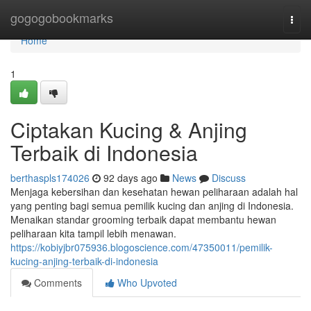
Home
gogogobookmarks
Togg
navi
Home
1
Ciptakan Kucing & Anjing
Terbaik di Indonesia
berthaspls174026
92 days ago
News
Discuss
Menjaga kebersihan dan kesehatan hewan peliharaan adalah hal
yang penting bagi semua pemilik kucing dan anjing di Indonesia.
Menaikan standar grooming terbaik dapat membantu hewan
peliharaan kita tampil lebih menawan.
https://kobiyjbr075936.blogoscience.com/47350011/pemilik-
kucing-anjing-terbaik-di-indonesia
Comments
Who Upvoted