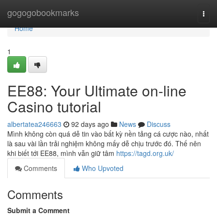
Home
gogogobookmarks
Togg
navi
Home
1
EE88: Your Ultimate on-line
Casino tutorial
albertatea246663
92 days ago
News
Discuss
Mình không còn quá dễ tin vào bất kỳ nền tảng cá cược nào, nhất
là sau vài lần trải nghiệm không mấy dễ chịu trước đó. Thế nên
khi biết tới EE88, mình vẫn giữ tâm
https://tagd.org.uk/
Comments
Who Upvoted
Comments
Submit a Comment