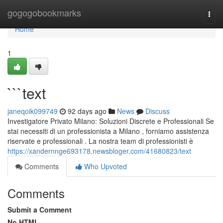
Home
gogogobookmarks
Togg
navi
Home
1
```text
janeqoik099749
92 days ago
News
Discuss
Investigatore Privato Milano: Soluzioni Discrete e Professionali Se
stai necessiti di un professionista a Milano , forniamo assistenza
riservate e professionali . La nostra team di professionisti è
https://xandernnge693178.newsbloger.com/41680823/text
Comments
Who Upvoted
Comments
Submit a Comment
No HTML