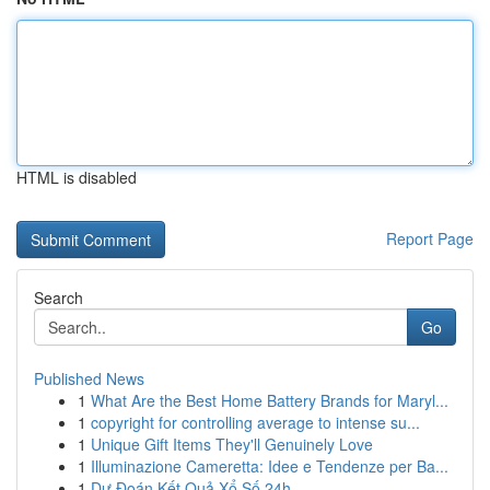
HTML is disabled
Report Page
Search
Go
Published News
1
What Are the Best Home Battery Brands for Maryl...
1
copyright for controlling average to intense su...
1
Unique Gift Items They'll Genuinely Love
1
Illuminazione Cameretta: Idee e Tendenze per Ba...
1
Dự Đoán Kết Quả Xổ Số 24h