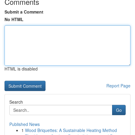
Comments
Submit a Comment
No HTML
HTML is disabled
Report Page
Search
Go
Published News
1
Wood Briquettes: A Sustainable Heating Method