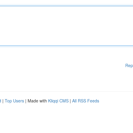
Rep
d
|
Top Users
| Made with
Kliqqi CMS
|
All RSS Feeds