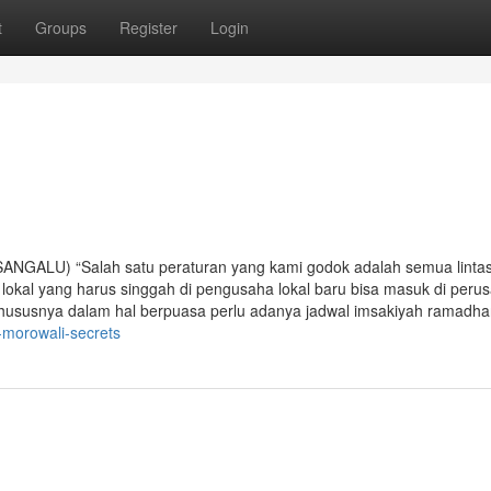
t
Groups
Register
Login
ANGALU) “Salah satu peraturan yang kami godok adalah semua linta
okal yang harus singgah di pengusaha lokal baru bisa masuk di peru
hususnya dalam hal berpuasa perlu adanya jadwal imsakiyah ramadh
-morowali-secrets