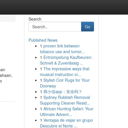
Search
Go
Published News
1
proven link between
tobacco use and tumor...
1
Entrümpelung Kaufbeuren:
Schnell & Zuverlässig ...
1
The impressive ways that
san
musical instruction cr...
sahaan,
1
Stylish Coir Rugs for Your
an
Doorway
1
商小信app：安全吗？
1
Sydney Rubbish Removal
Supporting Cleaner Resid...
1
African Hunting Safari: Your
Ultimate Advent...
1
Ventajas de viajar en grupo
Descubre el Norte ...