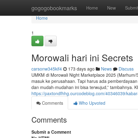
Home
gogogobookmarks
Home
New
Submi
Home
1
Morowali hari ini Secrets
carsonw345kif4
173 days ago
News
Discuss
UMKM di Morowali Night Marketplace 2025 (Marhum/S
masuk ke perusahaan. Tapi harus ada pemberdayaan l
dan mudah-mudahan ini bisa terwujud,” tambahnya. K
https://paxtondfhhg.ourcodeblog.com/40346039/kabar
Comments
Who Upvoted
Comments
Submit a Comment