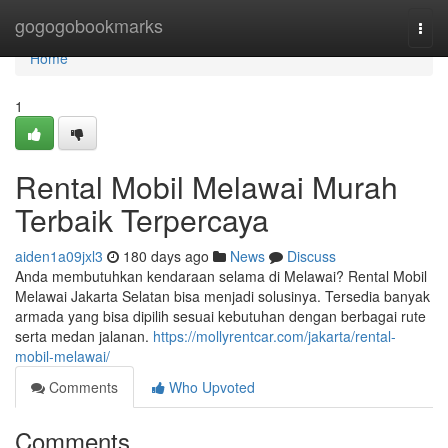
Home
gogogobookmarks
Togg
navi
Home
1
Rental Mobil Melawai Murah
Terbaik Terpercaya
aiden1a09jxl3
180 days ago
News
Discuss
Anda membutuhkan kendaraan selama di Melawai? Rental Mobil
Melawai Jakarta Selatan bisa menjadi solusinya. Tersedia banyak
armada yang bisa dipilih sesuai kebutuhan dengan berbagai rute
serta medan jalanan.
https://mollyrentcar.com/jakarta/rental-
mobil-melawai/
Comments
Who Upvoted
Comments