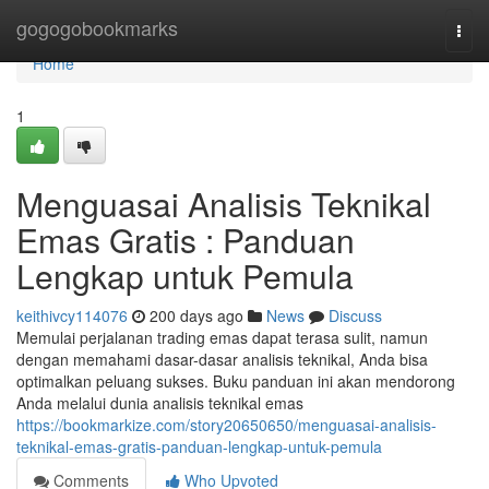
Home
gogogobookmarks
Togg
navi
Home
1
Menguasai Analisis Teknikal
Emas Gratis : Panduan
Lengkap untuk Pemula
keithivcy114076
200 days ago
News
Discuss
Memulai perjalanan trading emas dapat terasa sulit, namun
dengan memahami dasar-dasar analisis teknikal, Anda bisa
optimalkan peluang sukses. Buku panduan ini akan mendorong
Anda melalui dunia analisis teknikal emas
https://bookmarkize.com/story20650650/menguasai-analisis-
teknikal-emas-gratis-panduan-lengkap-untuk-pemula
Comments
Who Upvoted