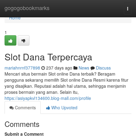
Home
gogogobookmarks
Togg
navi
Home
1
Slot Dana Terpercaya
mariahnrnf377898
237 days ago
News
Discuss
Mencari situs bermain Slot online Dana terbaik? Beragam
pengguna sekarang memilih Slot online Dana Resmi karena fitur
yang disajikan. Reputasi adalah hal utama, sehingga menjamin
proses bermain yang aman. Selain itu,
https://asiyapkvl134600.blog-mall.com/profile
Comments
Who Upvoted
Comments
Submit a Comment