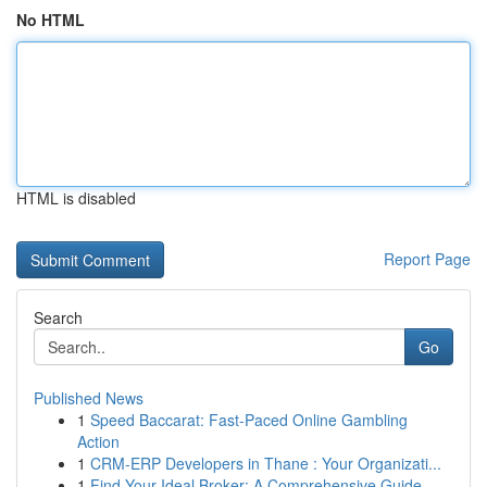
No HTML
HTML is disabled
Report Page
Search
Go
Published News
1
Speed Baccarat: Fast-Paced Online Gambling
Action
1
CRM-ERP Developers in Thane : Your Organizati...
1
Find Your Ideal Broker: A Comprehensive Guide