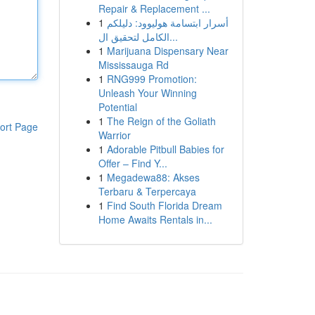
Repair & Replacement ...
1
أسرار ابتسامة هوليوود: دليلكم
الكامل لتحقيق ال...
1
Marijuana Dispensary Near
Mississauga Rd
1
RNG999 Promotion:
Unleash Your Winning
Potential
1
The Reign of the Goliath
ort Page
Warrior
1
Adorable Pitbull Babies for
Offer – Find Y...
1
Megadewa88: Akses
Terbaru & Terpercaya
1
Find South Florida Dream
Home Awaits Rentals in...