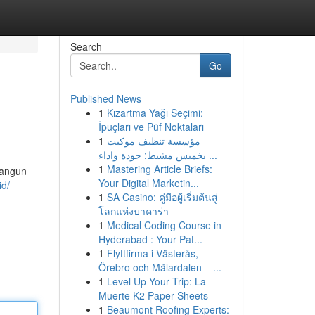
Search
Go
Published News
1
Kızartma Yağı Seçimi:
İpuçları ve Püf Noktaları
1
مؤسسة تنظيف موكيت
بخميس مشيط: جودة واداء ...
1
Mastering Article Briefs:
bangun
Your Digital Marketin...
id/
1
SA Casino: คู่มือผู้เริ่มต้นสู่
โลกแห่งบาคาร่า
1
Medical Coding Course in
Hyderabad : Your Pat...
1
Flyttfirma i Västerås,
Örebro och Mälardalen – ...
1
Level Up Your Trip: La
Muerte K2 Paper Sheets
1
Beaumont Roofing Experts: