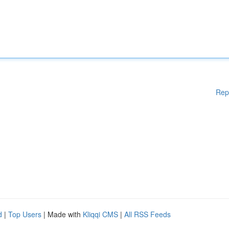
Rep
d
|
Top Users
| Made with
Kliqqi CMS
|
All RSS Feeds