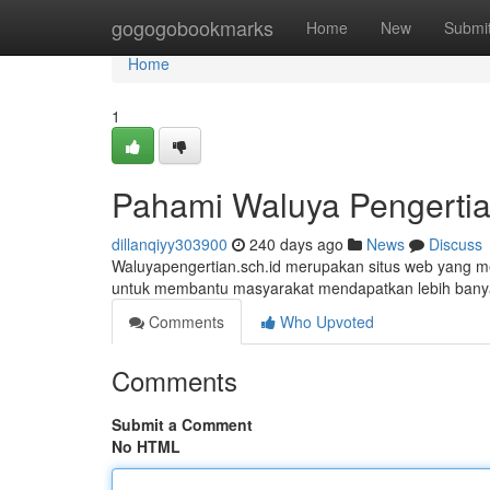
Home
gogogobookmarks
Home
New
Submi
Home
1
Pahami Waluya Pengertia
dillanqiyy303900
240 days ago
News
Discuss
Waluyapengertian.sch.id merupakan situs web yang me
untuk membantu masyarakat mendapatkan lebih bany
Comments
Who Upvoted
Comments
Submit a Comment
No HTML