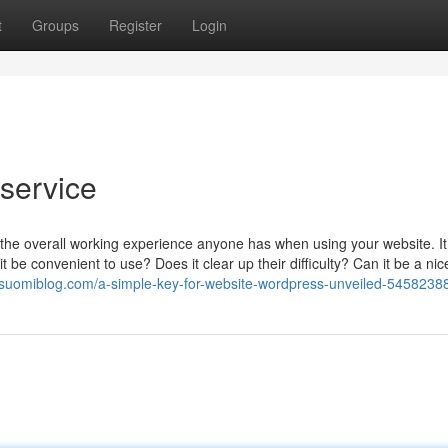
t
Groups
Register
Login
service
 the overall working experience anyone has when using your website. It
t be convenient to use? Does it clear up their difficulty? Can it be a nic
9.suomiblog.com/a-simple-key-for-website-wordpress-unveiled-5458238