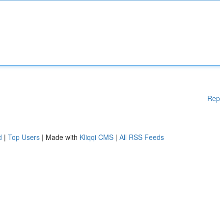
Rep
d
|
Top Users
| Made with
Kliqqi CMS
|
All RSS Feeds