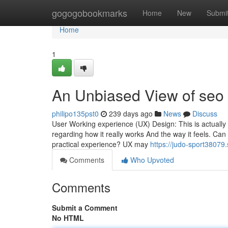
Home
gogogobookmarks
Home
New
Submi
Home
1
An Unbiased View of seo 
philipo135pst0
239 days ago
News
Discuss
User Working experience (UX) Design: This is actually
regarding how it really works And the way it feels. Can i
practical experience? UX may
https://judo-sport3807
Comments
Who Upvoted
Comments
Submit a Comment
No HTML