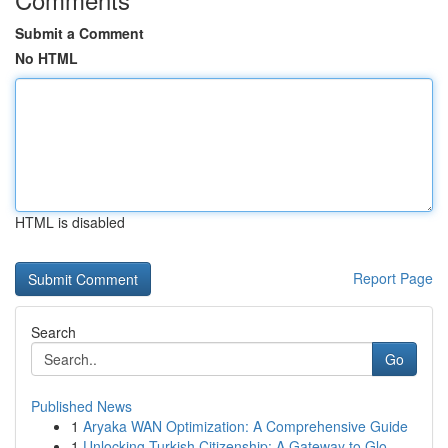
Submit a Comment
No HTML
HTML is disabled
Report Page
Search
Go
Published News
1
Aryaka WAN Optimization: A Comprehensive Guide
1
Unlocking Turkish Citizenship: A Gateway to Glo...