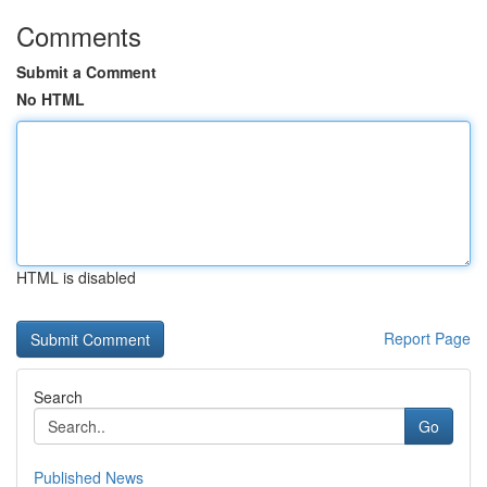
Comments
Submit a Comment
No HTML
HTML is disabled
Report Page
Search
Go
Published News