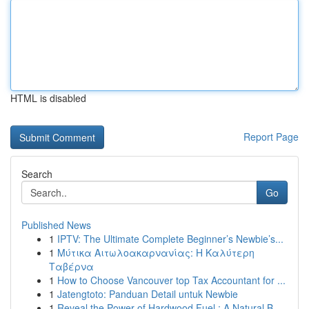
HTML is disabled
Report Page
Search
Go
Published News
1
IPTV: The Ultimate Complete Beginner’s Newbie’s...
1
Μύτικα Αιτωλοακαρνανίας: Η Καλύτερη
Ταβέρνα
1
How to Choose Vancouver top Tax Accountant for ...
1
Jatengtoto: Panduan Detail untuk Newbie
1
Reveal the Power of Hardwood Fuel : A Natural B...