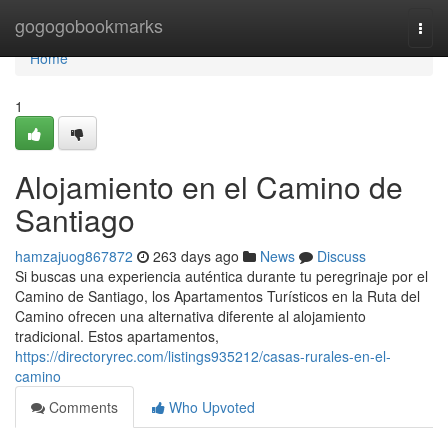
Home
gogogobookmarks
Togg
navi
Home
1
Alojamiento en el Camino de
Santiago
hamzajuog867872
263 days ago
News
Discuss
Si buscas una experiencia auténtica durante tu peregrinaje por el
Camino de Santiago, los Apartamentos Turísticos en la Ruta del
Camino ofrecen una alternativa diferente al alojamiento
tradicional. Estos apartamentos,
https://directoryrec.com/listings935212/casas-rurales-en-el-
camino
Comments
Who Upvoted