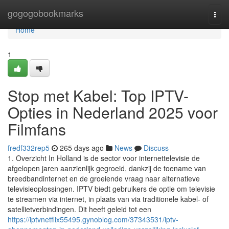
Home
gogogobookmarks
Togg
navi
Home
1
Stop met Kabel: Top IPTV-
Opties in Nederland 2025 voor
Filmfans
fredf332rep5
265 days ago
News
Discuss
1. Overzicht In Holland is de sector voor internettelevisie de
afgelopen jaren aanzienlijk gegroeid, dankzij de toename van
breedbandinternet en de groeiende vraag naar alternatieve
televisieoplossingen. IPTV biedt gebruikers de optie om televisie
te streamen via internet, in plaats van via traditionele kabel- of
satellietverbindingen. Dit heeft geleid tot een
https://iptvnetflix55495.gynoblog.com/37343531/iptv-