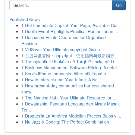
Go
Published News
1
Get Immediate Capital: Your Page, Available Cur...
1
Dublin Event Highlights Practical Humanitarian ...
1
Deceased Estate Clearance for Organised
Residen...
1
VidSave: Your Ultimate copyright Guide
1
百度网盘官网：copyright、使用指南与最新消息
1
Transplantimi i Flokëve në Turqi: Gjithçka që D...
1
Business Management Software Pricing: A detail...
1
Servis iPhone Indonesia: Alternatif Tepat u...
1
How to Interact near Your Infant: A Ne...
1
How present-day communities harness shared
know...
1
The Naming Hub: Your Ultimate Resource for ...
1
Dewataspin: Panduan Lengkap dan Akses Masuk
Ter...
1
Droguería La América Medellín: Precios Bajos y ...
1
Nu Jazz & Coding: The Perfect Combination