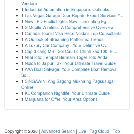
Vendore
1
Industrial Automation in Singapore: Outlooks...
1
Las Vegas Garage Door Repair: Expert Services Y...
1
New LED Public Lights Now Illuminating Eg...
1
S Mobile Wireless: A Comprehensive Overview
1
Canada Tourist Visa Help: Noida's Top Consultants
1
A Outlook of Streaming Platforms: Trends
1
A Luxury Car Company : Your Definitive Ov...
1
Cặp 3 càng MB · Soi Cầu Lô Chính xác 100: Bí...
1
NilaiToto: Tempat Bermain Togel Toto Andal
1
Noida to Jaipur Taxi: Your Ultimate Travel Guide
1
AAA Boat Salvage: Your Complete Boat Removal
So...
1
SINGAWIN: Ang Bagong Mukha ng Pagsusugal
Online
1
KL Companion Nightlife: Your Ultimate Guide
1
Marijuana for Offer: Your Area Options
Copyright © 2026 |
Advanced Search
|
Live
|
Tag Cloud
|
Top