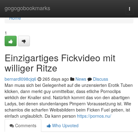
Home
gogogobookmarks
Togg
navi
Home
1
Einzigartiges Fickvideo mit
williger Ritze
bernardl098cjq6
265 days ago
News
Discuss
Man muss sich bei Gelegenheit auf die unzensierten Erotik Tuben
klicken, dann merkt guy unmittelbar, dass etliche Pornoclips
wirklich der Knaller sind. Natürlich kommt das von den abartigen
Ladys, bei denen stundenlanges Pimpern Voraussetzung ist. Wie
schamlos die scharfen Weibsbildern beim Ficken Fuel geben, ist
einfach unglaublich. Da kann person
https://pornos.nu/
Comments
Who Upvoted