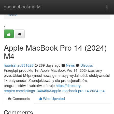
Home
gogogobookmarks
Togg
navi
Home
1
Apple MacBook Pro 14 (2024)
M4
haarisshzu831626
269 days ago
News
Discuss
Przegląd produktu TenApple MacBook Pro 14 (2024)zasilany
przezUkład M4przynosi nową generację wydajności, efektywności
i kreatywności. Zaprojektowany dla profesjonalistów,
programistów i twórców, oferuje
https://directory-
empire.com/listings13404593/apple-macbook-pro-14-2024-m4
Comments
Who Upvoted
Comments