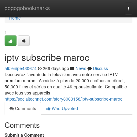
Home
gogogobookmarks
Togg
navi
Home
1
iptv subscribe maroc
albienipe430674
266 days ago
News
Discuss
Découvrez l'avenir de la télévision avec notre service IPTV
premium maroc . Accédez à plus de 20,000 chaînes en direct,
50,000 films et séries en qualité 4K époustouflante. Compatible
avec tous vos appareils
https://socialtechnet.com/story6063158/iptv-subscribe-maroc
Comments
Who Upvoted
Comments
Submit a Comment