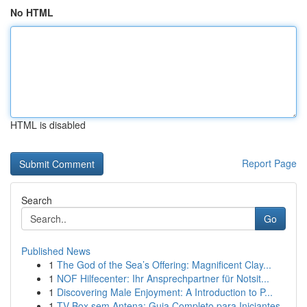
No HTML
HTML is disabled
Report Page
Search
Go
Published News
1
The God of the Sea’s Offering: Magnificent Clay...
1
NOF Hilfecenter: Ihr Ansprechpartner für Notsit...
1
Discovering Male Enjoyment: A Introduction to P...
1
TV Box sem Antena: Guia Completo para Iniciantes