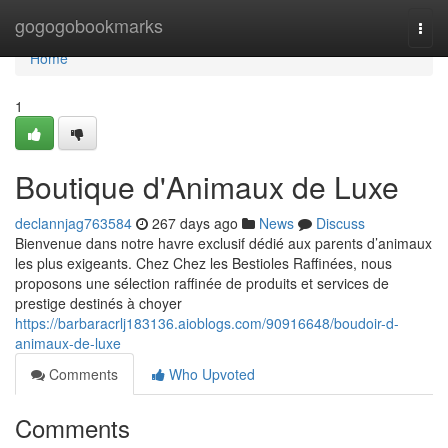
Home
gogogobookmarks
Togg
navi
Home
1
Boutique d'Animaux de Luxe
declannjag763584
267 days ago
News
Discuss
Bienvenue dans notre havre exclusif dédié aux parents d’animaux
les plus exigeants. Chez Chez les Bestioles Raffinées, nous
proposons une sélection raffinée de produits et services de
prestige destinés à choyer
https://barbaracrlj183136.aioblogs.com/90916648/boudoir-d-
animaux-de-luxe
Comments
Who Upvoted
Comments