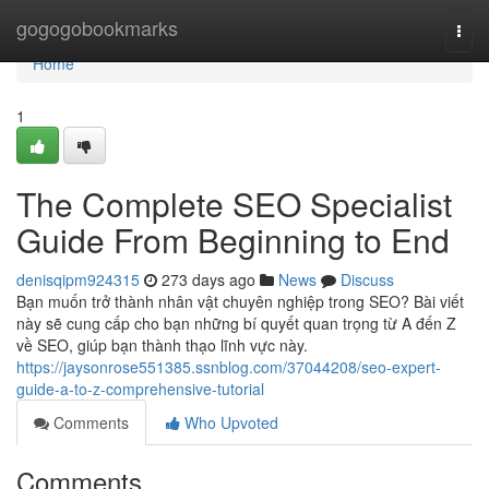
Home
gogogobookmarks
Togg
navi
Home
1
The Complete SEO Specialist
Guide From Beginning to End
denisqipm924315
273 days ago
News
Discuss
Bạn muốn trở thành nhân vật chuyên nghiệp trong SEO? Bài viết
này sẽ cung cấp cho bạn những bí quyết quan trọng từ A đến Z
về SEO, giúp bạn thành thạo lĩnh vực này.
https://jaysonrose551385.ssnblog.com/37044208/seo-expert-
guide-a-to-z-comprehensive-tutorial
Comments
Who Upvoted
Comments