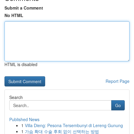
Submit a Comment
No HTML
HTML is disabled
Report Page
Search
Go
Published News
1
Villa Dieng: Pesona Tersembunyi di Lereng Gunung
1
가슴 확대 수술 후회 없이 선택하는 방법