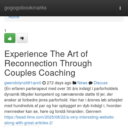
Home
gogogobookmarks
Togg
navi
Home
1
Experience The Art of
Reconnection Through
Couples Coaching
gwendolynz681qvv0
272 days ago
News
Discuss
{En erfaren parterapeut med over 30 års indsigt i parforholdets
dynamik tilbyder kompetent og nærværende støtte til jer, der
ønsker at forbedre jeres parforhold. Han har i årenes løb arbejdet
med hundredvis af par og har opbygget en dyb indsigt i, hvordan
mennesker kan se, høre og forstå hinanden. Gennem
https://bead-time.com/2025/08/22/a-very-interesting-website-
along-with-great-articles-2/