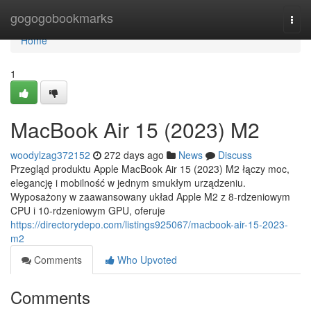
Home
gogogobookmarks
Togg
navi
Home
1
MacBook Air 15 (2023) M2
woodylzag372152
272 days ago
News
Discuss
Przegląd produktu Apple MacBook Air 15 (2023) M2 łączy moc,
elegancję i mobilność w jednym smukłym urządzeniu.
Wyposażony w zaawansowany układ Apple M2 z 8-rdzeniowym
CPU i 10-rdzeniowym GPU, oferuje
https://directorydepo.com/listings925067/macbook-air-15-2023-
m2
Comments
Who Upvoted
Comments