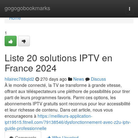
Home
gogogobookmarks
Togg
navi
Home
1
Liste 20 solutions IPTV en
France 2024
hilairec788qld2
270 days ago
News
Discuss
À le monde connecté, la TV se transforme à grande vitesse,
offrant aux téléspectateurs une pléthore de possibilités pour tirer
parti de leurs programmes favoris. Parmi ces options, les
abonnements IPTV gratuits sont reconnus pour leur accessibilité
et leur richesse de contenu. Dans cet article, nous vous
encourageons à
https://meilleurs-application-
ipt19515.fitnell.com/79138546/dysfonctionnement-avec-z2u-iptv-
guide-professionnelle
Comments
Who Upvoted