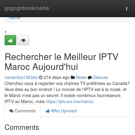
Home
gogogobookmarks
Togg
navi
Home
1
Rechercher le Meilleur IPTV
Maroc Aujourd'hui
nanamtzs136342
274 days ago
News
Discuss
Cherchez-vous à regarder vos chaînes TV préférées au Canada?
Vous êtes au bon endroit ! Le monde de l'IPTV est à la mode, et
le Maroc n'est pas un secret. Il existe nombreux fournisseurs
IPTV au Maroc, mais
https://iptv.eur.ma/maroc/
Comments
Who Upvoted
Comments