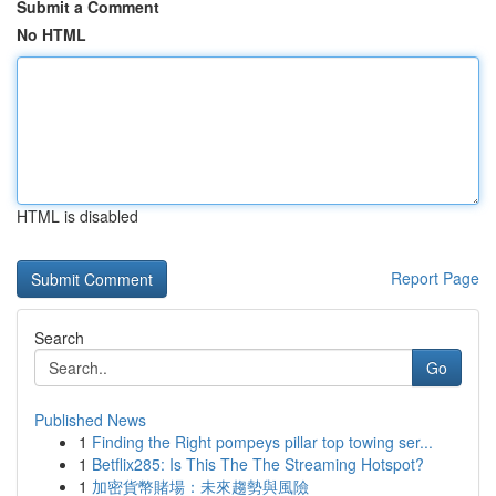
Submit a Comment
No HTML
HTML is disabled
Report Page
Search
Go
Published News
1
Finding the Right pompeys pillar top towing ser...
1
Betflix285: Is This The The Streaming Hotspot?
1
加密貨幣賭場：未來趨勢與風險