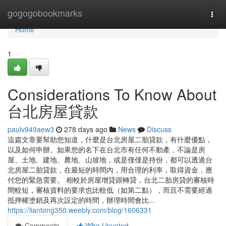
Home
gogogobookmarks
Togg
navi
Home
1
Considerations To Know About
台北房屋貸款
paulv949aew3
278 days ago
News
Discuss
這篇文章要幫助您知道，什麼是台北房屋二胎貸款，有什麼優點，
以及如何申辦。如果您的名下在台北市有任何不動產，不論是房
屋、土地、建地、農地、山坡地，或是僅僅是持份，都可以透過台
北房屋二胎貸款，在最短的時間內，用合理的利率，取得資金，應
付您的緊急需要。 相較於房屋增貸跟轉貸，台北二胎房貸的審核時
間較短，審核資料的要求也比較低（如第二點），而且不需要經過
抵押權塗銷及再次設定的時間，辦理時間會比...
https://liantong350.weebly.com/blog/1606331
Comments
Who Upvoted