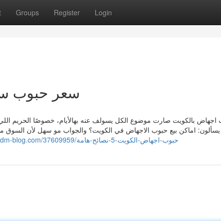
t
Groups
Register
Login
سعر حبوب سايتوت
 اجهاض بالكويت صارت موضوع الكل يسولف عنه بهالأيام، خصوصًا الحريم الل
 يسألون: اماكن بيع حبوب الاجهاض في الكويت؟ والجواب مو سهل لأن السوق م
https://franciscoa0ur4.dm-blog.com/37609959/حبوب-اجهاض-الكويت-5-نصائح-هامة