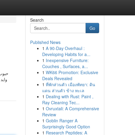
Search
Go
Published News
1
A 90-Day Overhaul :
Developing Habits for a...
1
Inexpensive Furniture:
Couches , Surfaces, a...
1
WK66 Promotion: Exclusive
حبوب.
Deals Revealed
وايد
1
ที่พักส่วนตัว เมืองพัทยา: ดิน
แดน ส่วนตัว ข้าง ทะเล
1
Dealing with Rust: Paint ,
Ray Cleaning Tec...
1
Ovruxtali: A Comprehensive
Review
1
Goblin Ranger A
Surprisingly Good Option
1
Research Peptides: A