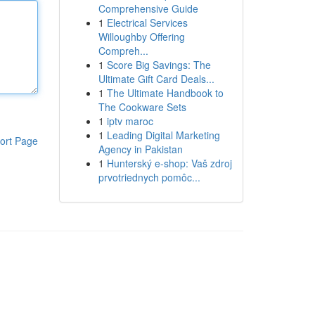
Comprehensive Guide
1
Electrical Services
Willoughby Offering
Compreh...
1
Score Big Savings: The
Ultimate Gift Card Deals...
1
The Ultimate Handbook to
The Cookware Sets
1
iptv maroc
1
Leading Digital Marketing
ort Page
Agency in Pakistan
1
Hunterský e-shop: Vaš zdroj
prvotriednych pomôc...