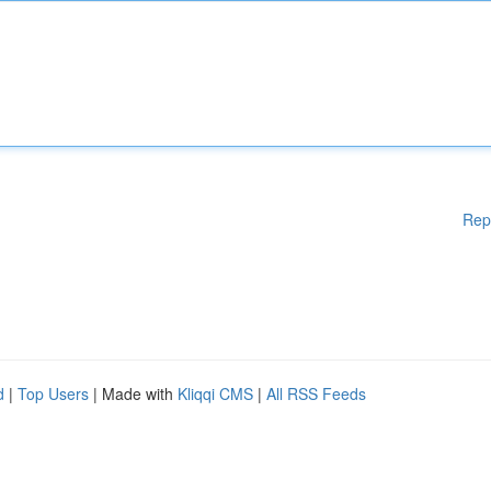
Rep
d
|
Top Users
| Made with
Kliqqi CMS
|
All RSS Feeds