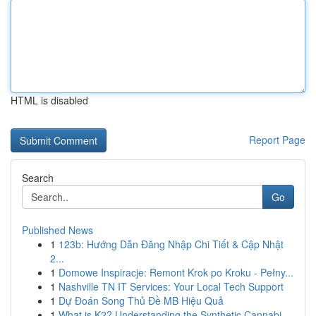
HTML is disabled
Report Page
Search
Go
Published News
1
123b: Hướng Dẫn Đăng Nhập Chi Tiết & Cập Nhật
2...
1
Domowe Inspiracje: Remont Krok po Kroku - Pełny...
1
Nashville TN IT Services: Your Local Tech Support
1
Dự Đoán Song Thủ Đề MB Hiệu Quả
1
What is K2? Understanding the Synthetic Cannabi...