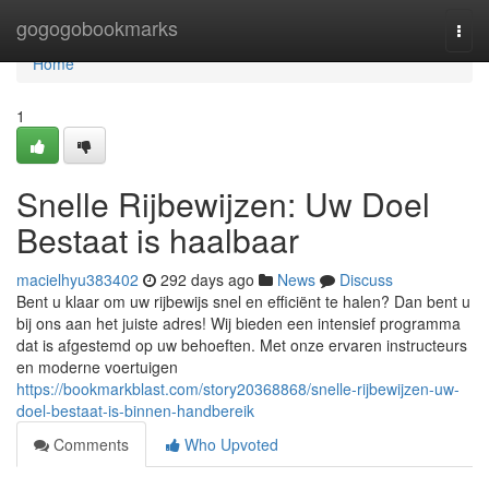
Home
gogogobookmarks
Togg
navi
Home
1
Snelle Rijbewijzen: Uw Doel
Bestaat is haalbaar
macielhyu383402
292 days ago
News
Discuss
Bent u klaar om uw rijbewijs snel en efficiënt te halen? Dan bent u
bij ons aan het juiste adres! Wij bieden een intensief programma
dat is afgestemd op uw behoeften. Met onze ervaren instructeurs
en moderne voertuigen
https://bookmarkblast.com/story20368868/snelle-rijbewijzen-uw-
doel-bestaat-is-binnen-handbereik
Comments
Who Upvoted