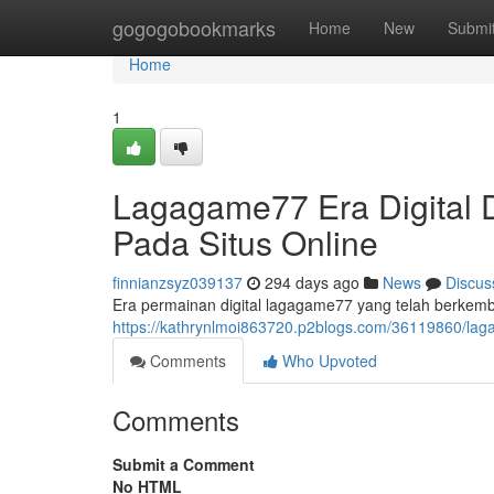
Home
gogogobookmarks
Home
New
Submi
Home
1
Lagagame77 Era Digital
Pada Situs Online
finnianzsyz039137
294 days ago
News
Discus
Era permainan digital lagagame77 yang telah berkem
https://kathrynlmoi863720.p2blogs.com/36119860/lag
Comments
Who Upvoted
Comments
Submit a Comment
No HTML