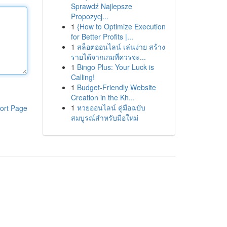
Sprawdź Najlepsze
Propozycj...
1
{How to Optimize Execution
for Better Profits |...
1
สล็อตออนไลน์ เล่นง่าย สร้าง
รายได้จากเกมที่ควรจะ...
1
Bingo Plus: Your Luck is
Calling!
1
Budget-Friendly Website
Creation in the Kh...
1
หวยออนไลน์ คู่มือฉบับ
ort Page
สมบูรณ์สำหรับมือใหม่