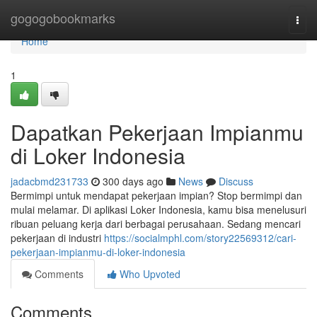
Home
gogogobookmarks
Togg
navi
Home
1
Dapatkan Pekerjaan Impianmu
di Loker Indonesia
jadacbmd231733
300 days ago
News
Discuss
Bermimpi untuk mendapat pekerjaan impian? Stop bermimpi dan
mulai melamar. Di aplikasi Loker Indonesia, kamu bisa menelusuri
ribuan peluang kerja dari berbagai perusahaan. Sedang mencari
pekerjaan di industri
https://socialmphl.com/story22569312/cari-
pekerjaan-impianmu-di-loker-indonesia
Comments
Who Upvoted
Comments