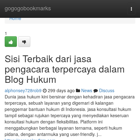
Home
gogogobookmarks
Togg
navi
Home
1
Sisi Terbaik dari jasa
pengacara terpercaya dalam
Blog Hukum
alphonsey728rob9
299 days ago
News
Discuss
Dunia jasa hukum kini bersinar dengan kehadiran jasa pengacara
terpercaya, sebuah layanan yang digemari di kalangan
penggemar bantuan hukum di Indonesia. jasa konsultasi hukum
tampil sebagai rujukan tepercaya yang menyediakan keseruan
konsultasi hukum dengan fleksibilitas. Platform ini
menggabungkan berbagai layanan ternama, seperti hukum
pidana, dengan antarmuka yang user-friendly. j...