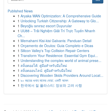
Published News
1
Aryaka WAN Optimization: A Comprehensive Guide
1
Unlocking Turkish Citizenship: A Gateway to Glo...
1
Beyoğlu sınırsız escort Duyurular
1
UU88 – Trải Nghiệm Giải Trí Trực Tuyến Nhanh
Ch...
1
Memahami Kisi-kisi Galvanis: Panduan Detail
1
Orçamento de Óculos: Guia Completo e Dicas
1
Silicon Valley's Top Collision Repair Centers
1
Transform Your Residence: Essential Gym Equi...
1
Understanding the complex world of animal prese...
1
สล็อตออโต้: คู่มือสำหรับมือใหม่
1
สล็อตออนไลน์: คู่มือสำหรับมือใหม่
1
Discovering Wooden Skids Providers Around Locat...
1
৯০ বছরের গুনাহ মাফের দোয়া: একটি আমল
1
한국에서 질 플라스티: 정보와 고려 사항