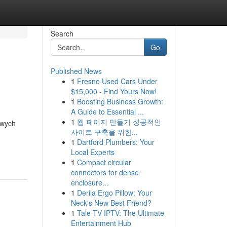
Search
Go
Published News
1
Fresno Used Cars Under
$15,000 - Find Yours Now!
1
Boosting Business Growth:
A Guide to Essential ...
1
웹 페이지 만들기 성공적인
owych
사이트 구축을 위한...
1
Dartford Plumbers: Your
Local Experts
1
Compact circular
connectors for dense
enclosure...
1
Derila Ergo Pillow: Your
Neck's New Best Friend?
1
Tale TV IPTV: The Ultimate
Entertainment Hub