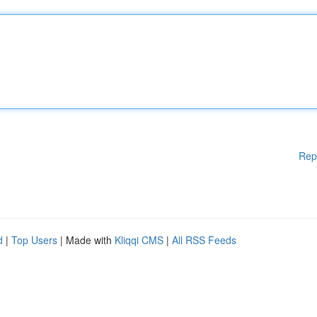
Rep
d
|
Top Users
| Made with
Kliqqi CMS
|
All RSS Feeds