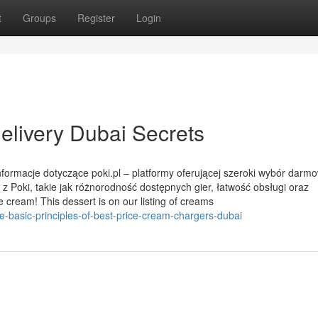
t
Groups
Register
Login
livery Dubai Secrets
nformacje dotyczące poki.pl – platformy oferującej szeroki wybór darm
 z Poki, takie jak różnorodność dostępnych gier, łatwość obsługi oraz
 cream! This dessert is on our listing of creams
basic-principles-of-best-price-cream-chargers-dubai