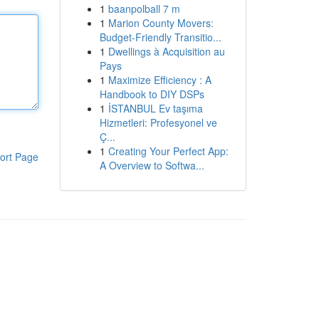
1
baanpolball 7 m
1
Marion County Movers:
Budget-Friendly Transitio...
1
Dwellings à Acquisition au
Pays
1
Maximize Efficiency : A
Handbook to DIY DSPs
1
İSTANBUL Ev taşıma
Hizmetleri: Profesyonel ve
Ç...
1
Creating Your Perfect App:
ort Page
A Overview to Softwa...