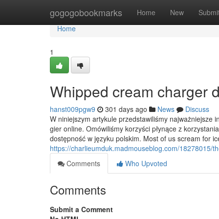
Home
gogogobookmarks
Home
New
Submi
Home
1
Whipped cream charger de
hanst009pgw9
301 days ago
News
Discuss
W niniejszym artykule przedstawiliśmy najważniejsze i
gier online. Omówiliśmy korzyści płynące z korzystania
dostępność w języku polskim. Most of us scream for ice
https://charlieumduk.madmouseblog.com/18278015/the-
Comments
Who Upvoted
Comments
Submit a Comment