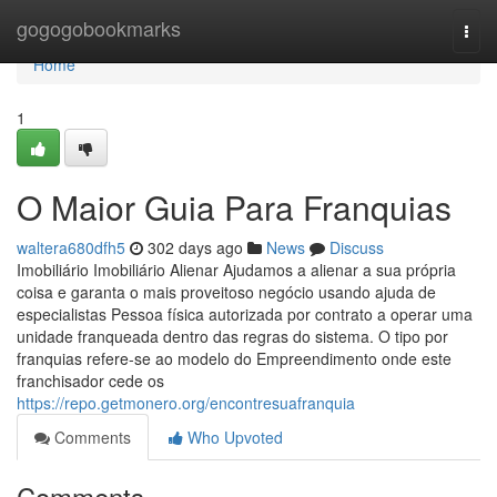
Home
gogogobookmarks
Togg
navi
Home
1
O Maior Guia Para Franquias
waltera680dfh5
302 days ago
News
Discuss
Imobiliário Imobiliário Alienar Ajudamos a alienar a sua própria
coisa e garanta o mais proveitoso negócio usando ajuda de
especialistas Pessoa física autorizada por contrato a operar uma
unidade franqueada dentro das regras do sistema. O tipo por
franquias refere-se ao modelo do Empreendimento onde este
franchisador cede os
https://repo.getmonero.org/encontresuafranquia
Comments
Who Upvoted
Comments