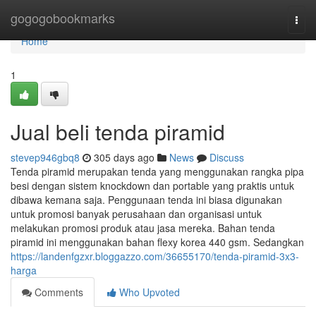
Home
gogogobookmarks
Togg
navi
Home
1
Jual beli tenda piramid
stevep946gbq8
305 days ago
News
Discuss
Tenda piramid merupakan tenda yang menggunakan rangka pipa
besi dengan sistem knockdown dan portable yang praktis untuk
dibawa kemana saja. Penggunaan tenda ini biasa digunakan
untuk promosi banyak perusahaan dan organisasi untuk
melakukan promosi produk atau jasa mereka. Bahan tenda
piramid ini menggunakan bahan flexy korea 440 gsm. Sedangkan
https://landenfgzxr.bloggazzo.com/36655170/tenda-piramid-3x3-
harga
Comments
Who Upvoted