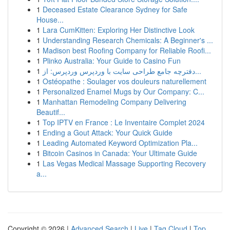
1
Deceased Estate Clearance Sydney for Safe
House...
1
Lara CumKitten: Exploring Her Distinctive Look
1
Understanding Research Chemicals: A Beginner's ...
1
Madison best Roofing Company for Reliable Roofi...
1
Plinko Australia: Your Guide to Casino Fun
1
دفترچه جامع طراحی سایت با وردپرس وردپرس: از...
1
Ostéopathe : Soulager vos douleurs naturellement
1
Personalized Enamel Mugs by Our Company: C...
1
Manhattan Remodeling Company Delivering
Beautif...
1
Top IPTV en France : Le Inventaire Complet 2024
1
Ending a Gout Attack: Your Quick Guide
1
Leading Automated Keyword Optimization Pla...
1
Bitcoin Casinos in Canada: Your Ultimate Guide
1
Las Vegas Medical Massage Supporting Recovery
a...
Copyright © 2026 |
Advanced Search
|
Live
|
Tag Cloud
|
Top