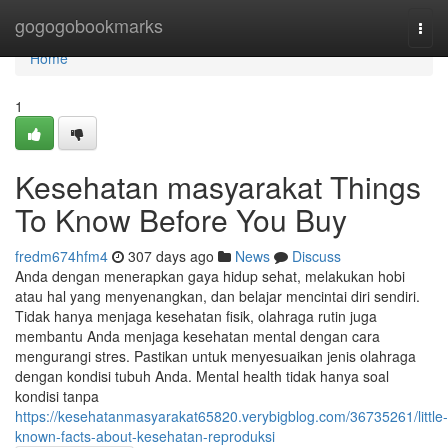
Home
gogogobookmarks
Togg
navi
Home
1
Kesehatan masyarakat Things
To Know Before You Buy
fredm674hfm4
307 days ago
News
Discuss
Anda dengan menerapkan gaya hidup sehat, melakukan hobi
atau hal yang menyenangkan, dan belajar mencintai diri sendiri.
Tidak hanya menjaga kesehatan fisik, olahraga rutin juga
membantu Anda menjaga kesehatan mental dengan cara
mengurangi stres. Pastikan untuk menyesuaikan jenis olahraga
dengan kondisi tubuh Anda. Mental health tidak hanya soal
kondisi tanpa
https://kesehatanmasyarakat65820.verybigblog.com/36735261/little-
known-facts-about-kesehatan-reproduksi