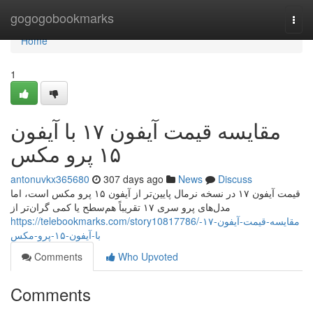
Home
gogogobookmarks
Togg
navi
Home
1
مقایسه قیمت آیفون ۱۷ با آیفون
۱۵ پرو مکس
antonuvkx365680
307 days ago
News
Discuss
قیمت آیفون ۱۷ در نسخه نرمال پایین‌تر از آیفون ۱۵ پرو مکس است، اما
مدل‌های پرو سری ۱۷ تقریباً هم‌سطح یا کمی گران‌تر از
https://telebookmarks.com/story10817786/مقایسه-قیمت-آیفون-۱۷-
با-آیفون-۱۵-پرو-مکس
Comments
Who Upvoted
Comments