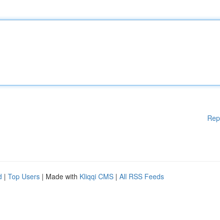
Rep
d
|
Top Users
| Made with
Kliqqi CMS
|
All RSS Feeds