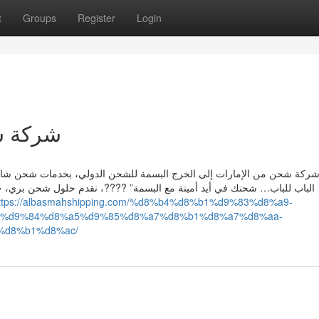
t
Groups
Register
Login
شركة ش
شركة شحن من الإمارات إلى الخرج البسمة للشحن الدولي، بخدمات شحن شاملة
الباب للباب… شحنك في أيد أمينة مع البسمة” ????، نقدم حلول شحن بري، جو
ttps://albasmahshipping.com/%d8%b4%d8%b1%d9%83%d8%a9-
7%d9%84%d8%a5%d9%85%d8%a7%d8%b1%d8%a7%d8%aa-
%d8%b1%d8%ac/