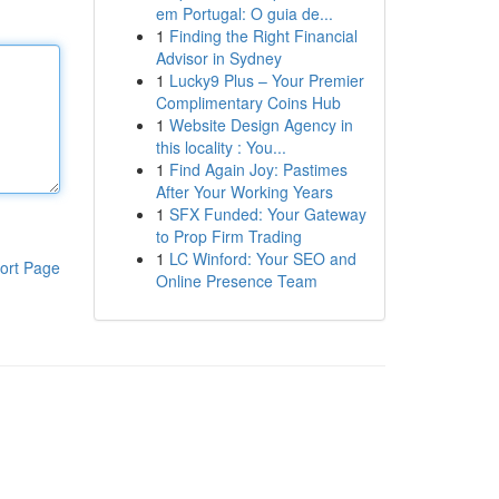
em Portugal: O guia de...
1
Finding the Right Financial
Advisor in Sydney
1
Lucky9 Plus – Your Premier
Complimentary Coins Hub
1
Website Design Agency in
this locality : You...
1
Find Again Joy: Pastimes
After Your Working Years
1
SFX Funded: Your Gateway
to Prop Firm Trading
1
LC Winford: Your SEO and
ort Page
Online Presence Team