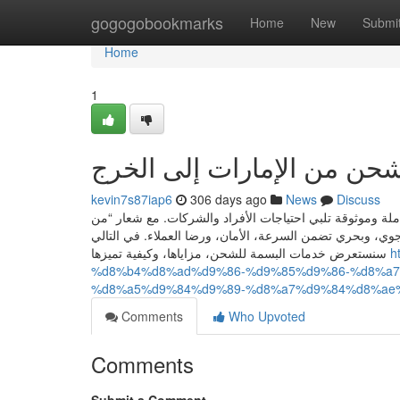
Home
gogogobookmarks
Home
New
Submi
Home
1
حن من الإمارات إلى الخرج
kevin7s87iap6
306 days ago
News
Discuss
 وموثوقة تلبي احتياجات الأفراد والشركات. مع شعار “من
ي، وبحري تضمن السرعة، الأمان، ورضا العملاء. في التالي
سنستعرض خدمات البسمة للشحن، مزاياها، وكيفية تميزها
h
%d8%b4%d8%ad%d9%86-%d9%85%d9%86-%d8%a
%d8%a5%d9%84%d9%89-%d8%a7%d9%84%d8%ae
Comments
Who Upvoted
Comments