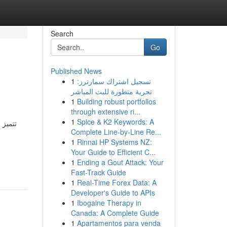
Search
Go
Published News
1
تسجيل اشتراك سمارترز:
تجربة متطورة للبث المباشر
1
Building robust portfolios
through extensive ri...
1
Spice & K2 Keywords: A
تتميز 
Complete Line-by-Line Re...
1
Rinnai HP Systems NZ:
Your Guide to Efficient C...
1
Ending a Gout Attack: Your
Fast-Track Guide
1
Real-Time Forex Data: A
Developer's Guide to APIs
1
Ibogaine Therapy in
Canada: A Complete Guide
1
Apartamentos para venda