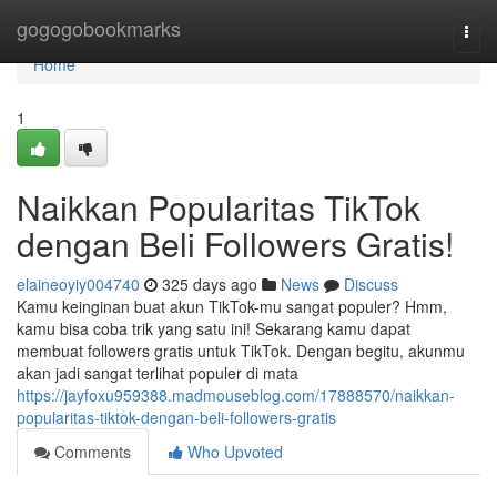
Home
gogogobookmarks
Togg
navi
Home
1
Naikkan Popularitas TikTok
dengan Beli Followers Gratis!
elaineoyiy004740
325 days ago
News
Discuss
Kamu keinginan buat akun TikTok-mu sangat populer? Hmm,
kamu bisa coba trik yang satu ini! Sekarang kamu dapat
membuat followers gratis untuk TikTok. Dengan begitu, akunmu
akan jadi sangat terlihat populer di mata
https://jayfoxu959388.madmouseblog.com/17888570/naikkan-
popularitas-tiktok-dengan-beli-followers-gratis
Comments
Who Upvoted