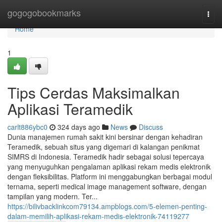
Home
gogogobookmarks
Togg
navi
Home
1
Tips Cerdas Maksimalkan
Aplikasi Teramedik
carlt886ybc0
324 days ago
News
Discuss
Dunia manajemen rumah sakit kini bersinar dengan kehadiran
Teramedik, sebuah situs yang digemari di kalangan penikmat
SIMRS di Indonesia. Teramedik hadir sebagai solusi tepercaya
yang menyuguhkan pengalaman aplikasi rekam medis elektronik
dengan fleksibilitas. Platform ini menggabungkan berbagai modul
ternama, seperti medical image management software, dengan
tampilan yang modern. Ter...
https://bilivbacklinkcom79134.ampblogs.com/5-elemen-penting-
dalam-memilih-aplikasi-rekam-medis-elektronik-74119277