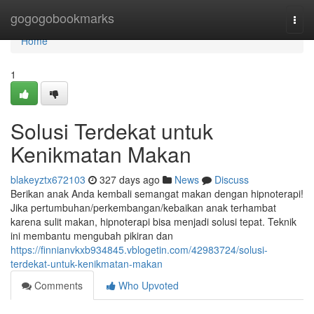
Home
gogogobookmarks
Togg
navi
Home
1
Solusi Terdekat untuk
Kenikmatan Makan
blakeyztx672103
327 days ago
News
Discuss
Berikan anak Anda kembali semangat makan dengan hipnoterapi!
Jika pertumbuhan/perkembangan/kebaikan anak terhambat
karena sulit makan, hipnoterapi bisa menjadi solusi tepat. Teknik
ini membantu mengubah pikiran dan
https://finnianvkxb934845.vblogetin.com/42983724/solusi-
terdekat-untuk-kenikmatan-makan
Comments
Who Upvoted