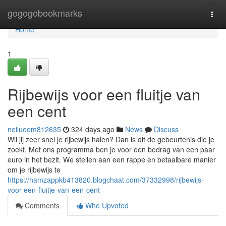
Home
gogogobookmarks
Togg
navi
Home
1
Rijbewijs voor een fluitje van
een cent
neilueom812635
324 days ago
News
Discuss
Wil jij zeer snel je rijbewijs halen? Dan is dit de gebeurtenis die je
zoekt. Met ons programma ben je voor een bedrag van een paar
euro in het bezit. We stellen aan een rappe en betaalbare manier
om je rijbewijs te
https://hamzappkb413820.blogchaat.com/37332998/rijbewijs-
voor-een-fluitje-van-een-cent
Comments
Who Upvoted