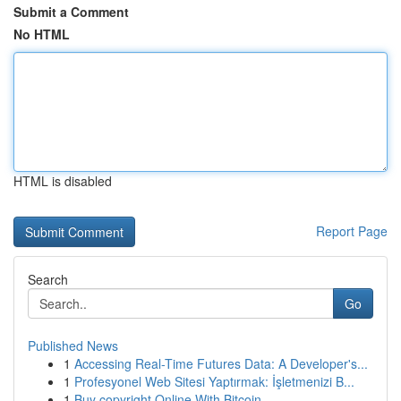
Submit a Comment
No HTML
HTML is disabled
Report Page
Search
Go
Published News
1
Accessing Real-Time Futures Data: A Developer's...
1
Profesyonel Web Sitesi Yaptırmak: İşletmenizi B...
1
Buy copyright Online With Bitcoin