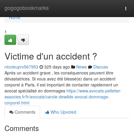
Home
gogogobookmarks
Togg
navi
Home
1
Victime d'un accident ?
nicoleuprv567953
325 days ago
News
Discuss
Après un accident grave , les conséquences peuvent être
dévastatrices. Si vous avez été blessé(e) dans un accident
corporel à Paris, il est important de contacter rapidement un
avocat spécialisé en dommages
https://www.avocats-pelletier-
associes.fr/fr/avocats/carole-dewilde-avocat-dommage-
corporel.html
Comments
Who Upvoted
Comments