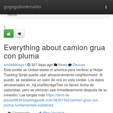
Home
gogogobookmarks
Togg
navi
Home
1
Everything about camion grua
con pluma
amirk890ayx1
327 days ago
News
Discuss
Esta cookie se United states of america para verificar si Hotjar
Tracking Script puede usar almacenamiento neighborhood. Si
puede, se establece un valor de one en esta cookie. Los datos
almacenados en_hjLocalStorageTest no tienen fecha de
caducidad, pero se eliminan casi inmediatamente después de su
creación. Las cargas más
https://tarot-de-
jesus29639.boyblogguide.com/36301542/camion-grua-con-
pluma-fundamentals-explained
Comments
Who Upvoted