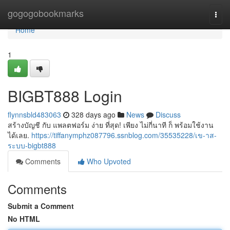
Home
gogogobookmarks
Togg
navi
Home
1
BIGBT888 Login
flynnsbld483063
328 days ago
News
Discuss
สร้างบัญชี กับ แพลตฟอร์ม ง่าย ที่สุด! เพียง ไม่กี่นาที ก็ พร้อมใช้งาน
ได้เลย.
https://tiffanymphz087796.ssnblog.com/35535228/เข-าส-
ระบบ-bigbt888
Comments
Who Upvoted
Comments
Submit a Comment
No HTML