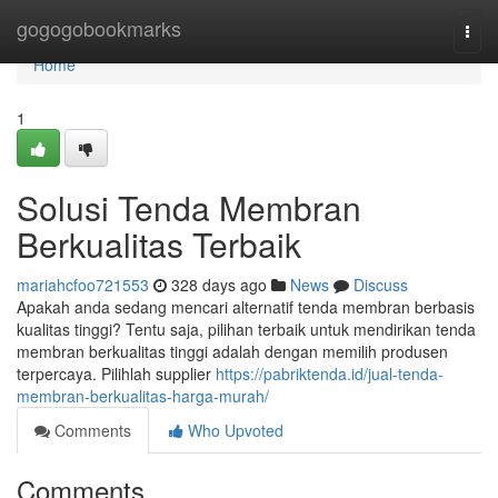
Home
gogogobookmarks
Togg
navi
Home
1
Solusi Tenda Membran
Berkualitas Terbaik
mariahcfoo721553
328 days ago
News
Discuss
Apakah anda sedang mencari alternatif tenda membran berbasis
kualitas tinggi? Tentu saja, pilihan terbaik untuk mendirikan tenda
membran berkualitas tinggi adalah dengan memilih produsen
terpercaya. Pilihlah supplier
https://pabriktenda.id/jual-tenda-
membran-berkualitas-harga-murah/
Comments
Who Upvoted
Comments