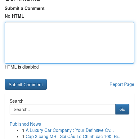
Submit a Comment
No HTML
HTML is disabled
Report Page
Search
Go
Published News
1
A Luxury Car Company : Your Definitive Ov...
1
Cặp 3 càng MB · Soi Cầu Lô Chính xác 100: Bí...